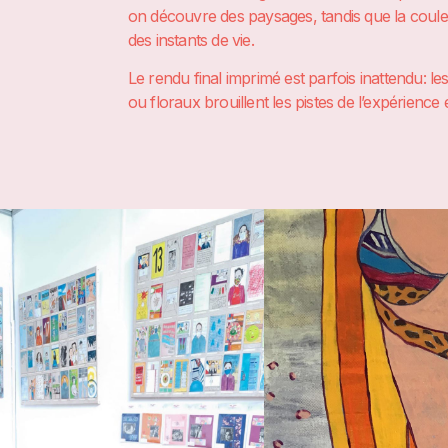
on découvre des paysages, tandis que la couleu
des instants de vie.
Le rendu final imprimé est parfois inattendu: le
ou floraux brouillent les pistes de l’expérience e