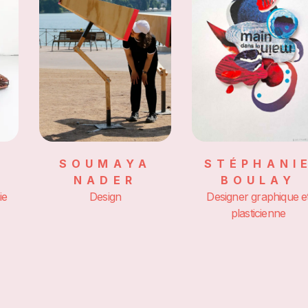
SOUMAYA
STÉPHANI
NADER
BOULAY
ie
Design
Designer graphique e
plasticienne