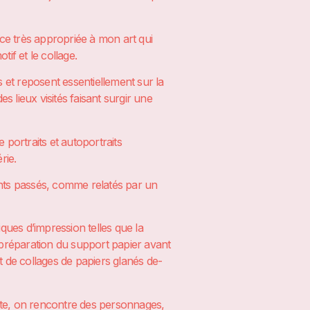
ice très appropriée à mon art qui
if et le collage.
et reposent essentiellement sur la
 lieux visités faisant surgir une
 portraits et autoportraits
rie.
ts passés, comme relatés par un
iques d’impression telles que la
a préparation du support papier avant
t de collages de papiers glanés de-
xte, on rencontre des personnages,